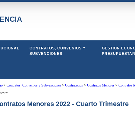
ENCIA
TUCIONAL
CONTRATOS, CONVENIOS Y
GESTION ECONÓ
SUBVENCIONES
PRESUPUESTAR
io
>
Contratos, Convenios y Subvenciones
>
Contratación
>
Contratos Menores
>
Contratos 
mestre
ontratos Menores 2022 - Cuarto Trimestre