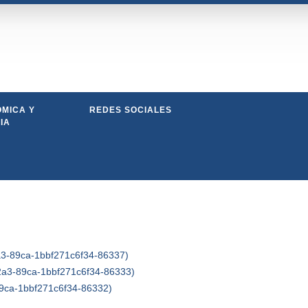
MICA Y
REDES SOCIALES
IA
a3-89ca-1bbf271c6f34-86337)
2a3-89ca-1bbf271c6f34-86333)
89ca-1bbf271c6f34-86332)