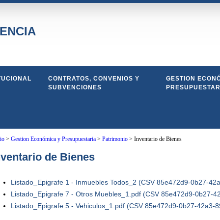
ENCIA
TUCIONAL
CONTRATOS, CONVENIOS Y
GESTION ECONÓ
SUBVENCIONES
PRESUPUESTAR
io
>
Gestion Económica y Presupuestaria
>
Patrimonio
>
Inventario de Bienes
nventario de Bienes
Listado_Epigrafe 1 - Inmuebles Todos_2 (CSV 85e472d9-0b27-42
Listado_Epigrafe 7 - Otros Muebles_1.pdf (CSV 85e472d9-0b27-4
Listado_Epigrafe 5 - Vehiculos_1.pdf (CSV 85e472d9-0b27-42a3-