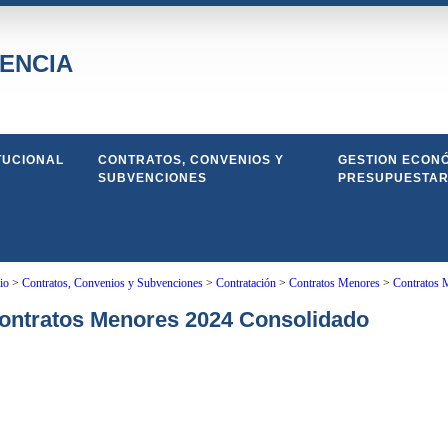
ENCIA
TUCIONAL
CONTRATOS, CONVENIOS Y
GESTION ECONÓ
SUBVENCIONES
PRESUPUESTAR
io
>
Contratos, Convenios y Subvenciones
>
Contratación
>
Contratos Menores
>
Contratos 
ontratos Menores 2024 Consolidado