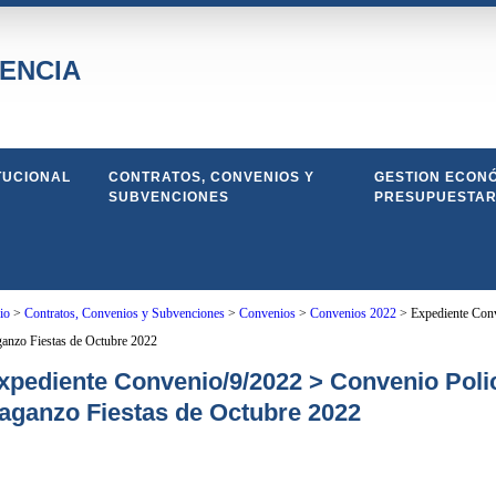
ENCIA
TUCIONAL
CONTRATOS, CONVENIOS Y
GESTION ECONÓ
SUBVENCIONES
PRESUPUESTAR
io
>
Contratos, Convenios y Subvenciones
>
Convenios
>
Convenios 2022
>
Expediente Conv
anzo Fiestas de Octubre 2022
xpediente Convenio/9/2022 > Convenio Polic
aganzo Fiestas de Octubre 2022