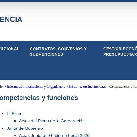
ENCIA
TUCIONAL
CONTRATOS, CONVENIOS Y
GESTION ECONÓ
SUBVENCIONES
PRESUPUESTAR
io
>
Información Institucional y Organizativa
>
Información Institucional
>
Competencias y fu
ompetencias y funciones
El Pleno
Actas del Pleno de la Corporación
Junta de Gobierno
Actas Junta de Gobierno Local 2026