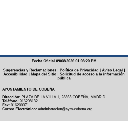
Fecha Oficial 09/08/2026 01:08:20 PM
Sugerencias y Reclamaciones
|
Política de Privacidad
|
Aviso Legal
|
Accesibilidad
|
Mapa del Sitio
|
Solicitud de acceso a la información
pública
AYUNTAMIENTO DE COBEÑA
Dirección:
PLAZA DE LA VILLA 1, 28863 COBEÑA, MADRID
Teléfono:
916208132
Fax:
916209371
Correo Electrónico:
administracion@ayto-cobena.org